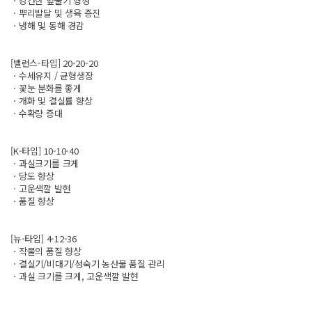
ㆍ강건한 잎줄기 형성
ㆍ뿌리발달 및 생육 증진
ㆍ냉해 및 동해 경감
[밸런스-타입] 20-20-20
ㆍ수세유지 / 균형생장
ㆍ꽃눈 분화를 좋게
ㆍ개화 및 결실률 향상
ㆍ수확량 증대
[K-타입] 10-10-40
ㆍ과실크기를 크게
ㆍ당도 향상
ㆍ고운색깔 발현
ㆍ품질 향상
[뉴-타입] 4-12-36
ㆍ작물의 품질 향상
ㆍ결실기/비대기/성숙기 농산물 품질 관리
ㆍ과실 크기를 크게, 고운색깔 발현