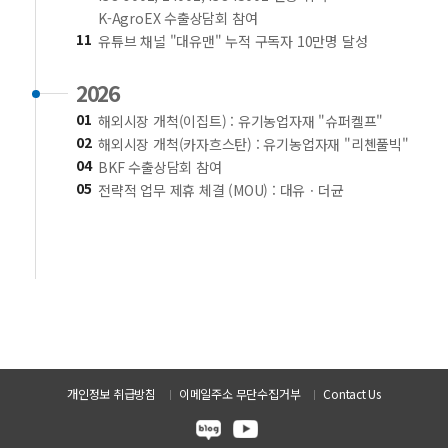
K-AgroEX 수출상담회 참여
11
유튜브 채널 "대유맨" 누적 구독자 10만명 달성
2026
01
해외시장 개척(이집트) : 유기농업자재 "슈퍼켈프"
02
해외시장 개척(카자흐스탄) : 유기농업자재 "리첸풀빅"
04
BKF 수출상담회 참여
05
전략적 업무 제휴 체결 (MOU) : 대유ㆍ더균
개인정보 취급방침
이메일주소 무단수집거부
Contact Us