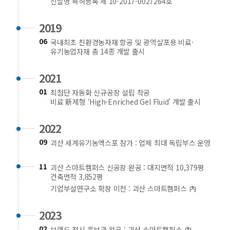
신발명 특허등록 제 10-2017-0027264호
2019
06
국내최초 친환경농자재 항공 및 광역살포용 비료·
유기농업자재 총 14종 개발 출시
2021
01
최첨단 자동화 신규공장 설립 착공
비료 新제형 ‘High-Enriched Gel Fluid’ 개발 출시
2022
09
괴산 세계유기농엑스포 참가 : 업체 최대 독립부스 운영
11
괴산 스마트캠퍼스 신공장 완공 : 대지면적 10,379평
건축면적 3,852평
기업부설연구소 확장 이전 : 괴산 스마트캠퍼스 內
2023
02
브랜드 전시 홍보관 완공 : 괴산 스마트캠퍼스 內