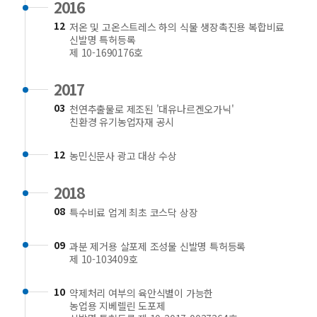
2016
12
저온 및 고온스트레스 하의 식물 생장촉진용 복합비료
신발명 특허등록
제 10-1690176호
2017
03
천연추출물로 제조된 '대유나르겐오가닉'
친환경 유기농업자재 공시
12
농민신문사 광고 대상 수상
2018
08
특수비료 업계 최초 코스닥 상장
09
과분 제거용 살포제 조성물 신발명 특허등록
제 10-103409호
10
약제처리 여부의 육안식별이 가능한
농업용 지베렐린 도포제