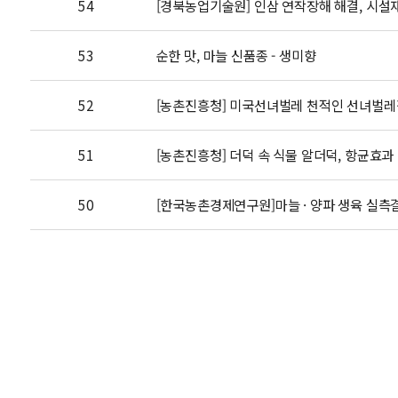
54
[경북농업기술원] 인삼 연작장해 해결, 시설
53
순한 맛, 마늘 신품종 - 생미향
52
[농촌진흥청] 미국선녀벌레 천적인 선녀벌레집
51
[농촌진흥청] 더덕 속 식물 알더덕, 항균효과
50
[한국농촌경제연구원]마늘 · 양파 생육 실측