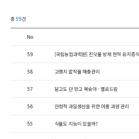
총
59
건
No
59
[국립농업과학원] 진딧물 방제 천적 유지증
58
고랭지 밭작물 해충관리
57
달고도 단 망고 복숭아 - 옐로드림
56
안정적 과일생산을 위한 여름 과원 관리
55
식물도 지능이 있을까?