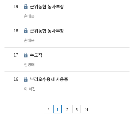
19
군위농협 농사부장
손태은
18
군위농협 농사부장
손태은
17
수도작
전영태
16
부리오수용제 사용중
이 하진
1
2
3