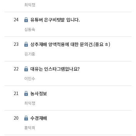
최익정
24
유튜버 은구비텃밭 입니다.
심동숙
23
상추재배 양액적용에 대한 문의건.(중요 ㅎ)
김기중
22
대유는 인스타그램없나요?
이민수
21
농사정보
최익정
20
수경재배
홍덕희