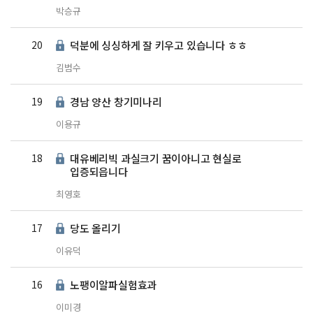
박승규
20
덕분에 싱싱하게 잘 키우고 있습니다 ㅎㅎ
김범수
19
경남 양산 창기미나리
이용규
18
대유베리빅 과실크기 꿈이아니고 현실로
입증되읍니다
최영호
17
당도 올리기
이유덕
16
노팽이알파실험효과
이미경