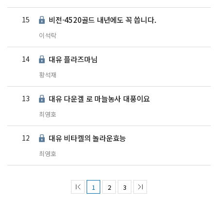
15
비전-4520골드 내년에도 꼭 씁니다.
이석락
14
대유 플라즈마님
황석재
13
대유 다운겔 로 마늘농사 대풍이요
최영호
12
대유 비타켈의 놀라운효능
최영호
1
2
3