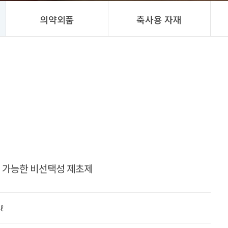
의약외품
축사용 자재
 가능한 비선택성 제초제
㎖