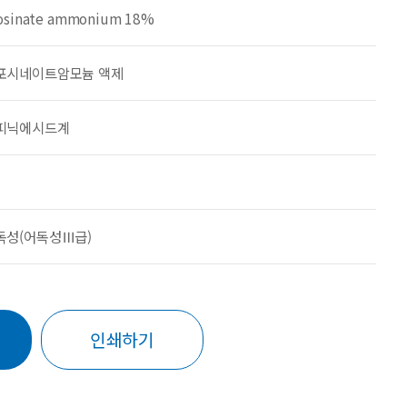
osinate ammonium 18%
포시네이트암모늄 액제
피닉에시드계
독성(어독성Ⅲ급)
인쇄하기