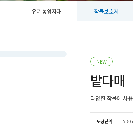
유기농업자재
작물보호제
NEW
밭다매
다양한 작물에 사용
포장단위
500