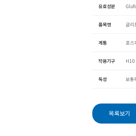
유효성분
Gluf
품목명
글리
계통
포스
작용기구
H10
독성
보통
목록보기